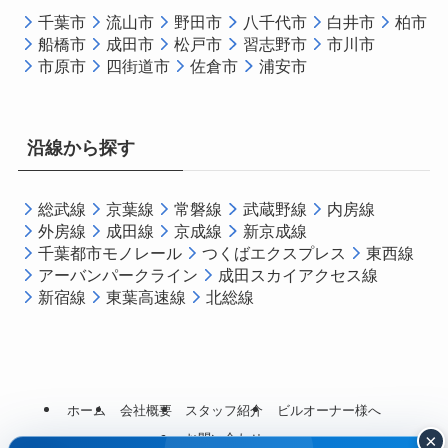
千葉市
流山市
野田市
八千代市
白井市
柏市
船橋市
成田市
松戸市
習志野市
市川市
市原市
四街道市
佐倉市
浦安市
沿線から探す
総武線
京葉線
常磐線
武蔵野線
内房線
外房線
成田線
京成線
新京成線
千葉都市モノレール
つくばエクスプレス
東西線
アーバンパークライン
成田スカイアクセス線
新宿線
東葉高速線
北総線
ホーム
会社概要
スタッフ紹介
ビルオーナー様へ
×
お問い合わせ